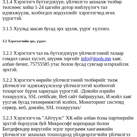
3.1.4 Хэрэглэгч бүтээгдэхүүн, үйлчилгээ захиалж төлбөр
төлснөөс хойш 1-24 цагийн дотор нийлүүлэгч тал
идэвхжүүлж, холбогдох мэдээллийг хэрэглэгчид өгөх
үүрэгтэй.
3.1.5 Хуульд заасан бусад эрх эдэлж, үүрэг хүлээнэ.
3.2 Хэрэглэгчийн эрх, үүрэг:
3.2.1 Хэрэглэгч тал нь бүтээгдэхүүн үйлчилгээний талаар
гомдол санал хүсэлт, шүүмж зэргийг
info@itools.mn
хаяг,
албан бичиг, 75755585 утас болон бусад сувгаар илэрхийлэх
эрхтэй.
3.2.2 Хэрэглэгч өөрийн үйлчилгээний төлбөрийг төлж
үйлчилгээг идэвхжүүлснээр үйлчилгээтэй холбоотой
тохиргоог бүрэн хариуцах үүрэгтэй. /Домэйн нэрийн
тохируулга, SSL certificate, Веб сайт байршуулах, И-мэйл хаяг
үүсгэж бусад төхөөрөмжтэй холбох, Мониторинг системд
сервер, веб, домэйн, SSL тохируулах/
3.2.3 Хэрэглэгч нь "Айтүүлс" ХК-ийн албан ёсны партнерийн
эрхтэй борлуулж буй Микрософт корпораци болон
Битдефендер вирусийн эсрэг программ хангамжийн
үйлчилгээг захиалах тохиолдолд үйлдвэрлэгчийн үйлчилгээ