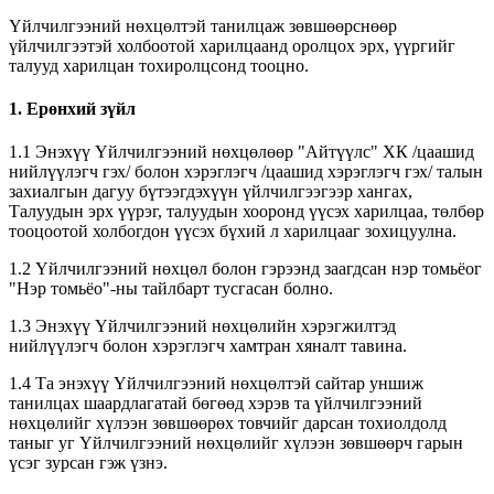
Үйлчилгээний нөхцөлтэй танилцаж зөвшөөрснөөр
үйлчилгээтэй холбоотой харилцаанд оролцох эрх, үүргийг
талууд харилцан тохиролцсонд тооцно.
1. Ерөнхий зүйл
1.1 Энэхүү Үйлчилгээний нөхцөлөөр "Айтүүлс" ХК /цаашид
нийлүүлэгч гэх/ болон хэрэглэгч /цаашид хэрэглэгч гэх/ талын
захиалгын дагуу бүтээгдэхүүн үйлчилгээгээр хангах,
Талуудын эрх үүрэг, талуудын хооронд үүсэх харилцаа, төлбөр
тооцоотой холбогдон үүсэх бүхий л харилцааг зохицуулна.
1.2 Үйлчилгээний нөхцөл болон гэрээнд заагдсан нэр томьёог
"Нэр томьёо"-ны тайлбарт тусгасан болно.
1.3 Энэхүү Үйлчилгээний нөхцөлийн хэрэгжилтэд
нийлүүлэгч болон хэрэглэгч хамтран хяналт тавина.
1.4 Та энэхүү Үйлчилгээний нөхцөлтэй сайтар уншиж
танилцах шаардлагатай бөгөөд хэрэв та үйлчилгээний
нөхцөлийг хүлээн зөвшөөрөх товчийг дарсан тохиолдолд
таныг уг Үйлчилгээний нөхцөлийг хүлээн зөвшөөрч гарын
үсэг зурсан гэж үзнэ.