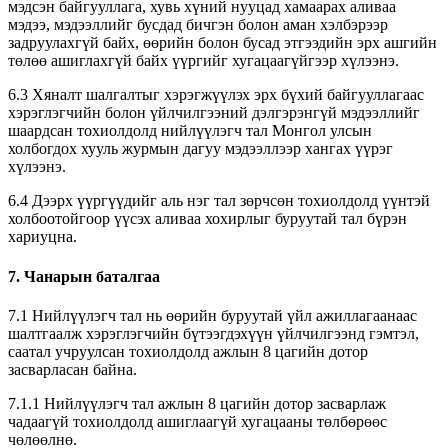
мэдсэн байгууллага, хувь хүний нууцад хамаарах аливаа
мэдээ, мэдээллийг бусдад бичгэн болон аман хэлбэрээр
задруулахгүй байх, өөрийн болон бусад этгээдийн эрх ашгийн
төлөө ашиглахгүй байх үүргийг хугацаагүйгээр хүлээнэ.
6.3 Хяналт шалгалтыг хэрэгжүүлэх эрх бүхий байгууллагаас
хэрэглэгчийн болон үйлчилгээний дэлгэрэнгүй мэдээллийг
шаардсан тохиолдолд нийлүүлэгч тал Монгол улсын
холбогдох хууль журмын дагуу мэдээллээр хангах үүрэг
хүлээнэ.
6.4 Дээрх үүргүүдийг аль нэг тал зөрчсөн тохиолдолд үүнтэй
холбоотойгоор үүсэх аливаа хохирлыг буруутай тал бүрэн
хариуцна.
7. Чанарын баталгаа
7.1 Нийлүүлэгч тал нь өөрийн буруутай үйл ажиллагаанаас
шалтгаалж хэрэглэгчийн бүтээгдэхүүн үйлчилгээнд гэмтэл,
саатал учруулсан тохиолдолд ажлын 8 цагийн дотор
засварласан байна.
7.1.1 Нийлүүлэгч тал ажлын 8 цагийн дотор засварлаж
чадаагүй тохиолдолд ашиглаагүй хугацааны төлбөрөөс
чөлөөлнө.