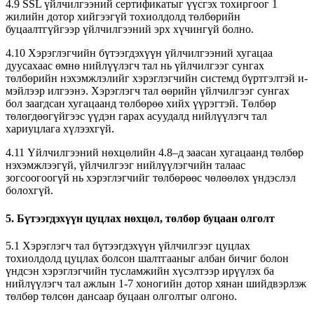
4.9 SSL үйлчилгээний сертификатыг үүсгэх тохиргоог 1
жилийн дотор хийгээгүй тохиолдолд төлбөрийн
буцаалтгүйгээр үйлчилгээний эрх хүчингүй болно.
4.10 Хэрэглэгчийн бүтээгдэхүүн үйлчилгээний хугацаа
дуусахаас өмнө нийлүүлэгч тал нь үйлчилгээг сунгах
төлбөрийн нэхэмжлэлийг хэрэглэгчийн системд бүртгэлтэй и-
мэйлээр илгээнэ. Хэрэглэгч тал өөрийн үйлчилгээг сунгах
бол заагдсан хугацаанд төлбөрөө хийх үүрэгтэй. Төлбөр
төлөгдөөгүйгээс үүдэн гарах асуудалд нийлүүлэгч тал
хариуцлага хүлээхгүй.
4.11 Үйлчилгээний нөхцөлийн 4.8–д заасан хугацаанд төлбөр
нэхэмжлээгүй, үйлчилгээг нийлүүлэгчийн талаас
зогсоогоогүй нь хэрэглэгчийг төлбөрөөс чөлөөлөх үндэслэл
болохгүй.
5. Бүтээгдэхүүн цуцлах нөхцөл, төлбөр буцаан олголт
5.1 Хэрэглэгч тал бүтээгдэхүүн үйлчилгээг цуцлах
тохиолдолд цуцлах болсон шалтгааныг албан бичиг болон
үндсэн хэрэглэгчийн тусламжийн хүсэлтээр ирүүлэх ба
нийлүүлэгч тал ажлын 1-7 хоногийн дотор хянан шийдвэрлэж
төлбөр төлсөн дансаар буцаан олголтыг олгоно.