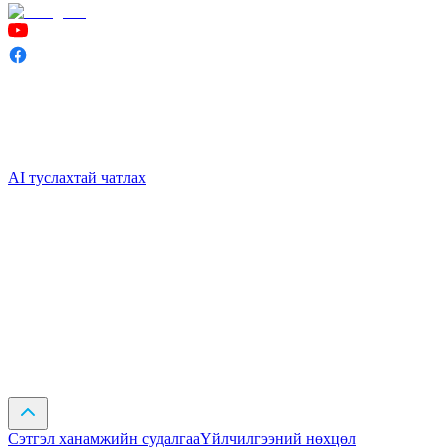
AI туслахтай чатлах
Сэтгэл ханамжийн судалгаа
Үйлчилгээний нөхцөл