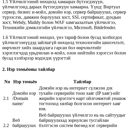
1.5 Үйлчилгээний нөхцөлд хамаарах бүтээгдэхүүн,
үйлчилгээнд дараах бүтээгдэхүүн хамаарна. Үүнд: Виртуал
сервер, бизнес и-мэйл, домэйн нэр, сервер байршуулах, сервер
түрээслэх, дамжин борлуулах хост, SSL сертификат, дундын
хост, Webdy, Maildy болон WAF хамгаалалтын үйлчилгээ,
Техникийн дэмжлэгийн үйлчилгээ, Microsoft, Bitdefender.
1.6 Үйлчилгээний нөхцөл, үнэ тариф болон бусад холбогдох
үйлчилгээнүүдэд зайлшгүй нөхцөлд технологийн шинэчлэлт,
өөрчлөлт хийх шаардлага гарсан бол өөрчлөлтийг
хэрэглэгчдэд урьдчилан и-мэйл, олон нийтийн хэрэгсэл болон
бусад хэлбэрээр мэдэгдэх үүрэгтэй
2. Нэр томьёоны тайлбар
No
Нэр томьёо
Тайлбар
Домэйн нэр нь интернет сүлжээн дэх
Домэйн нэр
тухайн серверийн тоон хаяг (IP хаяг)-ийг
2.1
/Domain
жирийн хэрэглэгч нарт ойлгомжтой уншиж
name/
тогтооход хялбар болгосон интернет хаяг
юм.
Веб байршуулах үйлчилгээ нь нь сайтуудыг
Веб
байршуулахад зориулсан тусгайлан
2.2
байршуулах
бэлтгэсэн систем бөгөөд нэг серверийн