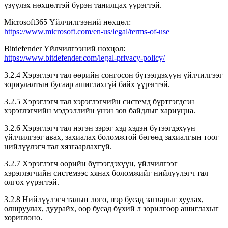
үзүүлэх нөхцөлтэй бүрэн танилцах үүрэгтэй.
Microsoft365 Үйлчилгээний нөхцөл:
https://www.microsoft.com/en-us/legal/terms-of-use
Bitdefender Үйлчилгээний нөхцөл:
https://www.bitdefender.com/legal-privacy-policy/
3.2.4 Хэрэглэгч тал өөрийн сонгосон бүтээгдэхүүн үйлчилгээг
зориулалтын бусаар ашиглахгүй байх үүрэгтэй.
3.2.5 Хэрэглэгч тал хэрэглэгчийн системд бүртгэгдсэн
хэрэглэгчийн мэдээллийн үнэн зөв байдлыг хариуцна.
3.2.6 Хэрэглэгч тал нэгэн зэрэг хэд хэдэн бүтээгдэхүүн
үйлчилгээг авах, захиалах боломжтой бөгөөд захиалгын тоог
нийлүүлэгч тал хязгаарлахгүй.
3.2.7 Хэрэглэгч өөрийн бүтээгдэхүүн, үйлчилгээг
хэрэглэгчийн системээс хянах боломжийг нийлүүлэгч тал
олгох үүрэгтэй.
3.2.8 Нийлүүлэгч талын лого, нэр бусад загварыг хуулах,
олшруулах, дуурайх, өөр бусад бүхий л зорилгоор ашиглахыг
хориглоно.