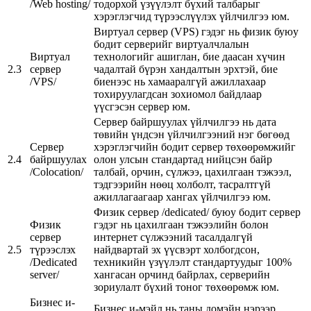
/Web hosting/
тодорхой үзүүлэлт бүхий талбарыг
хэрэглэгчид түрээслүүлэх үйлчилгээ юм.
Виртуал сервер (VPS) гэдэг нь физик буюу
бодит серверийг виртуалчлалын
Виртуал
технологийг ашиглан, бие даасан хүчин
2.3
сервер
чадалтай бүрэн хандалтын эрхтэй, бие
/VPS/
биенээс нь хамааралгүй ажиллахаар
тохируулагдсан зохиомол байдлаар
үүсгэсэн сервер юм.
Сервер байршуулах үйлчилгээ нь дата
төвийн үндсэн үйлчилгээний нэг бөгөөд
Сервер
хэрэглэгчийн бодит сервер төхөөрөмжийг
2.4
байршуулах
олон улсын стандартад нийцсэн байр
/Colocation/
талбай, орчин, сүлжээ, цахилгаан тэжээл,
тэдгээрийн нөөц холболт, тасралтгүй
ажиллагаагаар хангах үйлчилгээ юм.
Физик сервер /dedicated/ буюу бодит сервер
Физик
гэдэг нь цахилгаан тэжээлийн болон
сервер
интернет сүлжээний тасалдалгүй
2.5
түрээслэх
найдвартай эх үүсвэрт холбогдсон,
/Dedicated
техникийн үзүүлэлт стандартуудыг 100%
server/
хангасан орчинд байрлах, серверийн
зориулалт бүхий тоног төхөөрөмж юм.
Бизнес и-
Бизнес и-мэйл нь таны домэйн нэрээр