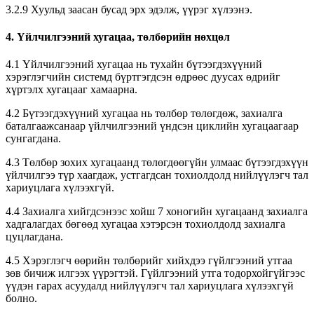
3.2.9 Хуульд заасан бусад эрх эдэлж, үүрэг хүлээнэ.
4. Үйлчилгээний хугацаа, төлбөрийн нөхцөл
4.1 Үйлчилгээний хугацаа нь тухайн бүтээгдэхүүний
хэрэглэгчийн системд бүртгэгдсэн өдрөөс дуусах өдрийг
хүртэлх хугацааг хамаарна.
4.2 Бүтээгдэхүүний хугацаа нь төлбөр төлөгдөж, захиалга
баталгаажсанаар үйлчилгээний үндсэн циклийн хугацаагаар
сунгагдана.
4.3 Төлбөр зохих хугацаанд төлөгдөөгүйн улмаас бүтээгдэхүүн
үйлчилгээ түр хаагдаж, устгагдсан тохиолдолд нийлүүлэгч тал
хариуцлага хүлээхгүй.
4.4 Захиалга хийгдсэнээс хойш 7 хоногийн хугацаанд захиалга
хадгалагдах бөгөөд хугацаа хэтэрсэн тохиолдолд захиалга
цуцлагдана.
4.5 Хэрэглэгч өөрийн төлбөрийг хийхдээ гүйлгээний утгаа
зөв бичиж илгээх үүрэгтэй. Гүйлгээний утга тодорхойгүйгээс
үүдэн гарах асуудалд нийлүүлэгч тал хариуцлага хүлээхгүй
болно.