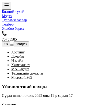
Бидний тухай
Мэдээ
Тусламж заавар
Төлбөр
Холбоо барих
75755585
EN
Нэвтрэх
Хостинг
Домэйн
И-мэйл
Хамгаалалт
МАБ аудит
Техникийн дэмжлэг
Microsoft 365
Үйлчилгээний нөхцөл
Сүүлд шинэчилсэн: 2025 оны 11-р сарын 17
Санамж