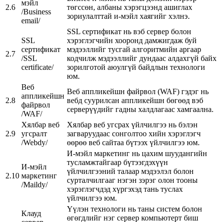
мэйл
2.6
төгссөн, албаны хэрэгцээнд ашиглах
/Business
зориулалттай и-мэйл хаягийг хэлнэ.
email/
SSL сертификат нь вэб сервер болон
SSL
хэрэглэгчийн хооронд дамжигдаж буй
сертификат
мэдээллийг тусгай алгоритмийн аргаар
2.7
/SSL
кодчилж мэдээллийг дундаас алдахгүй байх
certificate/
зорилготой аюулгүй байдлын технологи
юм.
Веб
Веб аппликейшн файрвол (WAF) гэдэг нь
аппликейшн
2.8
вебд суурилсан аппликейшн бөгөөд вэб
файрвол
серверүүдийг гадны халдлагаас хамгаална.
/WAF/
Хялбар веб
Хялбар веб угсрах үйлчилгээ нь бэлэн
2.9
угсралт
загваруудаас сонголтоо хийн хэрэглэгч
/Webdy/
өөрөө веб сайтаа бүтээх үйлчилгээ юм.
И-мэйл маркетинг нь цахим шуудангийн
тусламжтайгаар бүтээгдэхүүн
И-мэйл
үйлчилгээний талаар мэдээлэл болон
2.10
маркетинг
сурталчилгааг нэгэн зэрэг олон тооны
/Maildy/
хэрэглэгчдэд хүргэхэд тань туслах
үйлчилгээ юм.
Үүлэн технологи нь таны систем болон
Клауд
өгөгдлийг нэг сервер компьютерт биш