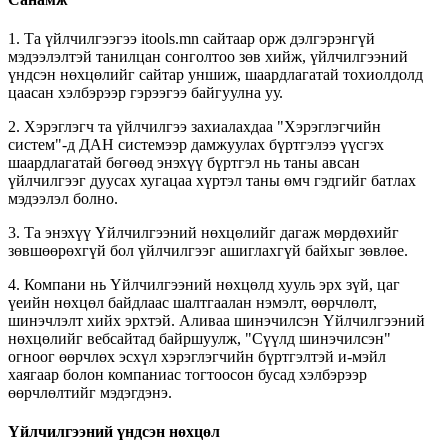
1. Та үйлчилгээгээ itools.mn сайтаар орж дэлгэрэнгүй
мэдээлэлтэй танилцан сонголтоо зөв хийж, үйлчилгээний
үндсэн нөхцөлийг сайтар уншиж, шаардлагатай тохиолдолд
цаасан хэлбэрээр гэрээгээ байгуулна уу.
2. Хэрэглэгч та үйлчилгээ захиалахдаа "Хэрэглэгчийн
систем"-д ДАН системээр дамжуулах бүртгэлээ үүсгэх
шаардлагатай бөгөөд энэхүү бүртгэл нь таны авсан
үйлчилгээг дуусах хугацаа хүртэл таны өмч гэдгийг батлах
мэдээлэл болно.
3. Та энэхүү Үйлчилгээний нөхцөлийг дагаж мөрдөхийг
зөвшөөрөхгүй бол үйлчилгээг ашиглахгүй байхыг зөвлөе.
4. Компани нь Үйлчилгээний нөхцөлд хууль эрх зүй, цаг
үеийн нөхцөл байдлаас шалтгаалан нэмэлт, өөрчлөлт,
шинэчлэлт хийх эрхтэй. Аливаа шинэчилсэн Үйлчилгээний
нөхцөлийг вебсайтад байршуулж, "Сүүлд шинэчилсэн"
огноог өөрчлөх эсхүл хэрэглэгчийн бүртгэлтэй и-мэйл
хаягаар болон компаниас тогтоосон бусад хэлбэрээр
өөрчлөлтийг мэдэгдэнэ.
Үйлчилгээний үндсэн нөхцөл