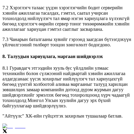
7.2 Хэрэглэгч талаас үүдэн хэрэглэгчийн бодит серверийн
хэвийн ажиллагаа тасалдах, гэмтэл, саатал учирсан
тохиолдолд нийлүүлэгч тал ямар нэгэн хариуцлага хүлээхгүй
бөгөөд хэрэглэгч өөрийн сервер тоног төхөөрөмжийн хэвийн
ажиллагааг хариуцан гэмтэл саатлыг засварлана.
7.3 Чанарын баталгааны хувийг гэрээнд заагдсан бүтээгдэхүүн
үйлчилгээний төлбөрт тооцон хөнгөлөлт бодогдоно.
8. Талуудын хариуцлага, маргаан шийдвэрлэх
8.1 Гуравдагч этгээдийн хууль бус үйлдлийн улмаас
техникийн болон сүлжээний найдвартай хэвийн ажиллагаа
алдагдсанаас үүсэх хохирлыг нийлүүлэгч тал хариуцахгүй
бөгөөд үүнтэй холбоотой аливаа маргааныг талууд харилцан
зөвшилцөх замаар компанийн дотоод дүрэм журмын дагуу
шийдвэрлэхийг эрмэлзэх бөгөөд тохиролцоонд хүрч чадаагүй
тохиолдолд Монгол Улсын хуулийн дагуу эрх бүхий
байгууллагаар шийдвэрлүүлнэ.
"Айтүүлс" ХК-ийн гүйцэтгэх захирлын тушаалаар батлав.