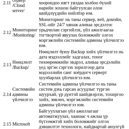
сервер
2.11
хоорондоо нягт уялдаа холбоо бүхий
/Cloud
нарийн зохион байгуулсан олон
server/
шийдлүүдийн нийлбэр юм.
Мониторинг нь таны сервер, веб, домэйн,
SSL-ийг 24/7 хянаж аливаа эрсдэлээс
Мониторинг
урьдчилан сэргийлэх, үйл ажилгаагаа
2.12
/Monitoring/
тогтвортой явуулах боломжийг олгох
мэргэжлийн системийн админы үйлчилгээ
юм.
Нөөцлөлт буюу Backup хийх үйлчилгээ нь
дата мэдээллийг хадгалах, тоног
Нөөцлөлт
төхөөрөмжийн эвдрэл, аливаа эрсдэлийн
2.13
/Backup/
үед эргэн сэргээх зорилгоор дата
мэдээллийн санг хоёрдогч серверт
хуулбарлах үйлчилгээ юм.
Системийн админы үйлчилгээ нь таны
Системийн
систем дэхь гарсан асуудлыг түргэн
2.14
админы
шуурхай, үр дүнтэй шийдвэрлэх, тохиргоо
үйлчилгээ
хийх, зөвлөх, мэргэжлийн системийн
админы үйлчилгээ юм.
Байгууллагын үйл ажиллагааг
автоматжуулах, хаанаас ч ажлаа үр
бүтээмжтэй хийх боломжийг олгох
2.15
Microsoft
дэвшилтэт технологи, найдвартай аюулгүй