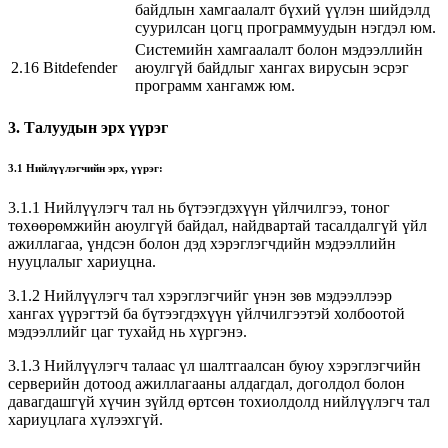
байдлын хамгаалалт бүхий үүлэн шийдэлд
суурилсан цогц программуудын нэгдэл юм.
Системийн хамгаалалт болон мэдээллийн
2.16
Bitdefender
аюулгүй байдлыг хангах вирусын эсрэг
программ хангамж юм.
3. Талуудын эрх үүрэг
3.1 Нийлүүлэгчийн эрх, үүрэг:
3.1.1 Нийлүүлэгч тал нь бүтээгдэхүүн үйлчилгээ, тоног
төхөөрөмжийн аюулгүй байдал, найдвартай тасалдалгүй үйл
ажиллагаа, үндсэн болон дэд хэрэглэгчдийн мэдээллийн
нууцлалыг хариуцна.
3.1.2 Нийлүүлэгч тал хэрэглэгчийг үнэн зөв мэдээллээр
хангах үүрэгтэй ба бүтээгдэхүүн үйлчилгээтэй холбоотой
мэдээллийг цаг тухайд нь хүргэнэ.
3.1.3 Нийлүүлэгч талаас үл шалтгаалсан буюу хэрэглэгчийн
серверийн дотоод ажиллагааны алдагдал, доголдол болон
давагдашгүй хүчин зүйлд өртсөн тохиолдолд нийлүүлэгч тал
хариуцлага хүлээхгүй.