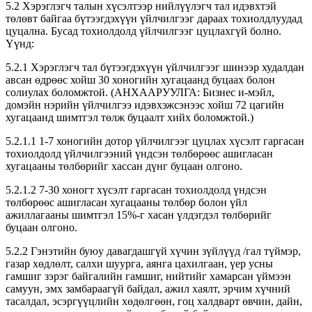
5.2 Хэрэглэгч талын хүсэлтээр нийлүүлэгч тал идэвхтэй
төлөвт байгаа бүтээгдэхүүн үйлчилгээг дараах тохиолдлуудад
цуцална. Бусад тохиолдолд үйлчилгээг цуцлахгүй болно.
Үүнд:
5.2.1 Хэрэглэгч тал бүтээгдэхүүн үйлчилгээг шинээр худалдан
авсан өдрөөс хойш 30 хоногийн хугацаанд буцаах болон
солиулах боломжтой. (АНХААРУУЛГА: Бизнес и-мэйл,
домэйн нэрийн үйлчилгээ идэвхэжсэнээс хойш 72 цагийн
хугацаанд шимтгэл төлж буцаалт хийх боломжтой.)
5.2.1.1 1-7 хоногийн дотор үйлчилгээг цуцлах хүсэлт гаргасан
тохиолдолд үйлчилгээний үндсэн төлбөрөөс ашигласан
хугацааны төлбөрийг хассан дүнг буцаан олгоно.
5.2.1.2 7-30 хоногт хүсэлт гаргасан тохиолдолд үндсэн
төлбөрөөс ашигласан хугацааны төлбөр болон үйл
ажиллагааны шимтгэл 15%-г хасан үлдэгдэл төлбөрийг
буцаан олгоно.
5.2.2 Гэнэтийн буюу давагдашгүй хүчин зүйлүүд /гал түймэр,
газар хөдлөлт, салхи шуурга, аянга цахилгаан, үер усны
гамшиг зэрэг байгалийн гамшиг, нийтийг хамарсан үймээн
самуун, эмх замбараагүй байдал, ажил хаялт, эрчим хүчний
тасалдал, эсэргүүцлийн хөдөлгөөн, гоц халдварт өвчин, дайн,