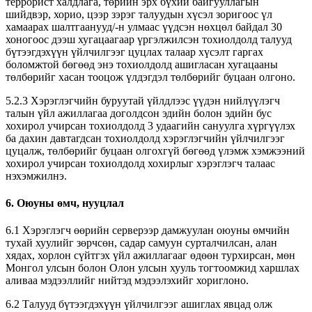
террорист халдлага, төрийн эрх бүхий байгууллагын
шийдвэр, хорио, цээр зэрэг талуудын хүсэл зоригоос үл
хамаарах шалтгаанууд/-н улмаас үүдсэн нөхцөл байдал 30
хоногоос дээш хугацаагаар үргэлжилсэн тохиолдолд талууд
бүтээгдэхүүн үйлчилгээг цуцлах талаар хүсэлт гаргах
боломжтой бөгөөд энэ тохиолдолд ашигласан хугацааны
төлбөрийг хасан тооцож үлдэгдэл төлбөрийг буцаан олгоно.
5.2.3 Хэрэглэгчийн буруутай үйлдлээс үүдэн нийлүүлэгч
талын үйл ажиллагаа доголдсон эдийн болон эдийн бус
хохирол учирсан тохиолдолд 3 удаагийн сануулга хүргүүлэх
ба дахин давтагдсан тохиолдолд хэрэглэгчийн үйлчилгээг
цуцалж, төлбөрийг буцаан олгохгүй бөгөөд үлэмж хэмжээний
хохирол учирсан тохиолдолд хохирлыг хэрэглэгч талаас
нэхэмжилнэ.
6. Оюуны өмч, нууцлал
6.1 Хэрэглэгч өөрийн серверээр дамжуулан оюуны өмчийн
тухай хуулийг зөрчсөн, садар самуун сурталчилсан, алан
хядах, хорлон сүйтгэх үйл ажиллагааг өдөөн турхирсан, мөн
Монгол улсын болон Олон улсын хууль тогтоомжид харшлах
аливаа мэдээллийг нийтэд мэдээлэхийг хориглоно.
6.2 Талууд бүтээгдэхүүн үйлчилгээг ашиглах явцад олж