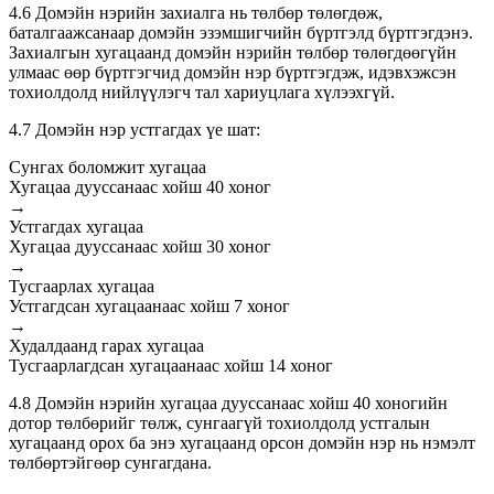
4.6 Домэйн нэрийн захиалга нь төлбөр төлөгдөж,
баталгаажсанаар домэйн эзэмшигчийн бүртгэлд бүртгэгдэнэ.
Захиалгын хугацаанд домэйн нэрийн төлбөр төлөгдөөгүйн
улмаас өөр бүртгэгчид домэйн нэр бүртгэгдэж, идэвхэжсэн
тохиолдолд нийлүүлэгч тал хариуцлага хүлээхгүй.
4.7 Домэйн нэр устгагдах үе шат:
Сунгах боломжит хугацаа
Хугацаа дууссанаас хойш 40 хоног
→
Устгагдах хугацаа
Хугацаа дууссанаас хойш 30 хоног
→
Тусгаарлах хугацаа
Устгагдсан хугацаанаас хойш 7 хоног
→
Худалдаанд гарах хугацаа
Тусгаарлагдсан хугацаанаас хойш 14 хоног
4.8 Домэйн нэрийн хугацаа дууссанаас хойш 40 хоногийн
дотор төлбөрийг төлж, сунгаагүй тохиолдолд устгалын
хугацаанд орох ба энэ хугацаанд орсон домэйн нэр нь нэмэлт
төлбөртэйгөөр сунгагдана.