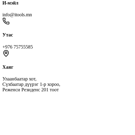
И-мэйл
info@itools.mn
Утас
+976 75755585
Хаяг
Улаанбаатар хот,
Сүхбаатар дүүрэг 1-р хороо,
Реженси Резиденс 201 тоот