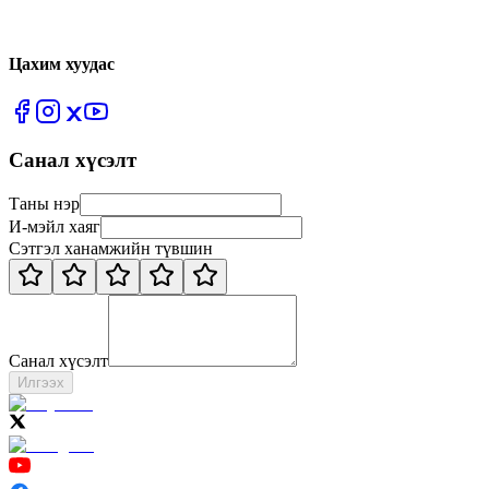
Цахим хуудас
Санал хүсэлт
Таны нэр
И-мэйл хаяг
Сэтгэл ханамжийн түвшин
Санал хүсэлт
Илгээх