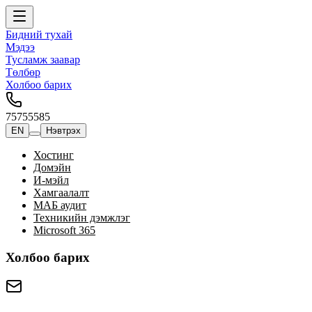
Бидний тухай
Мэдээ
Тусламж заавар
Төлбөр
Холбоо барих
75755585
EN
Нэвтрэх
Хостинг
Домэйн
И-мэйл
Хамгаалалт
МАБ аудит
Техникийн дэмжлэг
Microsoft 365
Холбоо барих