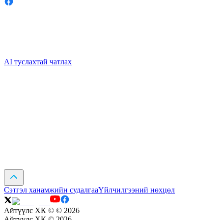
AI туслахтай чатлах
Сэтгэл ханамжийн судалгаа
Үйлчилгээний нөхцөл
Айтүүлс ХК ©
©
2026
Айтүүлс ХК ©
2026