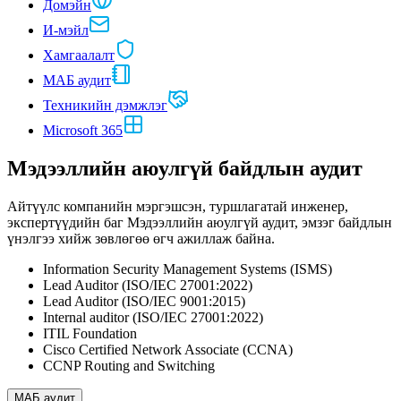
Домэйн
И-мэйл
Хамгаалалт
МАБ аудит
Техникийн дэмжлэг
Microsoft 365
Мэдээллийн аюулгүй байдлын аудит
Айтүүлс компанийн мэргэшсэн, туршлагатай инженер,
экспертүүдийн баг Мэдээллийн аюулгүй аудит, эмзэг байдлын
үнэлгээ хийж зөвлөгөө өгч ажиллаж байна.
Information Security Management Systems (ISMS)
Lead Auditor (ISO/IEC 27001:2022)
Lead Auditor (ISO/IEC 9001:2015)
Internal auditor (ISO/IEC 27001:2022)
ITIL Foundation
Cisco Certified Network Associate (CCNA)
CCNP Routing and Switching
МАБ аудит