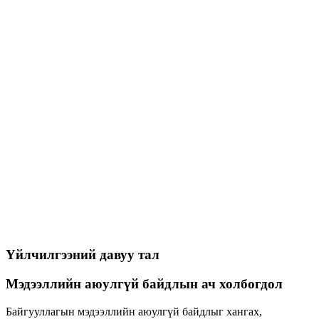
МАБ, ISO27001 сургалт
Захиалах
Үнийн санал авах
Байгууллагад мэдээллийн аюулгүй байдлын анхан
шатны ойлголтоос мэдээллийн аюулгүй байдлын
удирдлагын тогтолцоо бий болгох хэрэгжүүлэх хадгалах
тасралтгүй сайжруулахад туслах үндсэн ойлголтыг өгөх
үйлчилгээ
ISO27001 стандарт нэвтрүүлэх
Захиалах
Үнийн санал авах
Байгууллагад ISO27001:2022 – Мэдээллийн аюулгүй
байдлын менежментийн тогтолцооны стандартын дагуу
зөвлөх үйлчилгээг мэргэжлийн түвшинд үзүүлэх
үйлчилгээ
Үйлчилгээний давуу тал
Мэдээллийн аюулгүй байдлын ач холбогдол
Байгууллагын мэдээллийн аюулгүй байдлыг хангах,