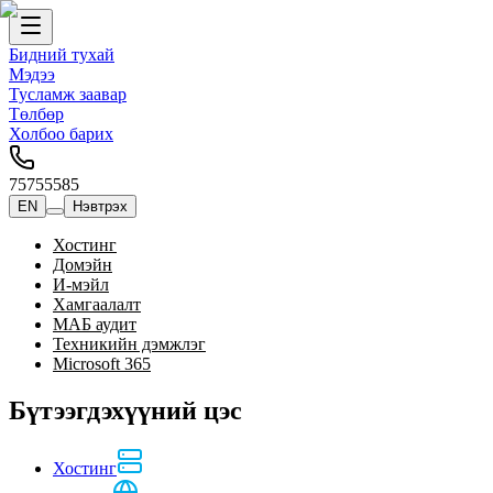
Бидний тухай
Мэдээ
Тусламж заавар
Төлбөр
Холбоо барих
75755585
EN
Нэвтрэх
Хостинг
Домэйн
И-мэйл
Хамгаалалт
МАБ аудит
Техникийн дэмжлэг
Microsoft 365
Бүтээгдэхүүний цэс
Хостинг