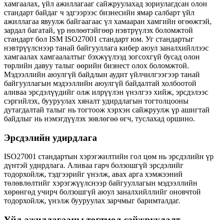
хамгаалах, үйл ажиллагааг сайжруулахад зориулагдсан олон
стандарт байдаг ч эдгээрээс бизнесийн ямар салбарт үйл
ажиллагаа явуулж байгаагаас үл хамааран хамгийн өгөөжтэй,
зардал багатай, үр нөлөөтэйгөөр нэвтрүүлэх боломжтой
стандарт бол ISM ISO27001 стандарт юм. Уг стандартыг
нэвтрүүлснээр танай байгууллага кибер аюул заналхийллээс
хамгаалах хамгаалалтыг бэхжүүлээд зогсохгүй бусад олон
төрлийн давуу талыг өөрийн бизнест олох боломжтой.
Мэдээллийн аюулгүй байдлын аудит үйлчилгээгээр танай
байгууллагын мэдээллийн аюулгүй байдалтай холбоотой
аливаа эрсдэлүүдийг олж илрүүлэн үнэлгээ хийж, эрсдэлээс
сэргийлэх, бууруулах хяналт удирдлагын тогтолцооны
дутагдалтай талыг нь тогтоож хэрхэн сайжруулж үр ашигтай
байдлыг нь нэмэгдүүлэх зөвлөгөө өгч, туслахад оршино.
Эрсдэлийн удирдлага
ISO27001 стандартын хэрэгжилтийн гол цөм нь эрсдэлийн үр
дүнтэй удирдлага. Аливаа гарч болзошгүй эрсдэлийг
тодорхойлж, тэдгээрийг үнэлж, авах арга хэмжээний
төлөвлөлтийг хэрэгжүүлснээр байгууллагын мэдээллийн
хөрөнгөд учирч болзошгүй аюул заналхийллийг оновчтой
тодорхойлж, үнэлж бууруулах зарчмыг баримталдаг.
Үйл ажиллагааны тогтмол сайжруулалт