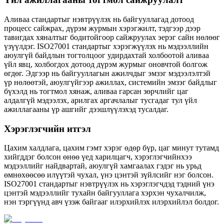
Аливаа стандартыг нэвтрүүлэх нь байгууллагад дотоод
процесс сайжрах, дүрэм журмын хэрэгжилт, тэдгээр дээр
тавигдах хяналтыг бодитойгоор сайжруулах эерэг сайн нөлөөг
үзүүлдэг. ISO27001 стандартыг хэрэгжүүлэх нь мэдээллийн
аюулгүй байдлын тогтолцоог удирдахтай холбоотой аливаа
үйл явц, холбогдох дотоод дүрэм журмыг оновчтой болгож
өгдөг. Эдгээр нь байгууллагын ажилчдыг эмзэг мэдээлэлтэй
үр нөлөөтэй, аюулгүйгээр ажиллах, системийн эмзэг байдлыг
бүхэлд нь тогтмол хянаж, аливаа гарсан зөрчлийг цаг
алдалгүй мэдээлэх, арилгах аргачлалыг тусгадаг тул үйл
ажиллагааны үр ашгийг дээшлүүлэхэд тусалдаг.
Хэрэглэгчийн итгэл
Цахим халдлага, цахим гэмт хэрэг өдөр бүр, цаг минут тутамд
хийгддэг болсон өнөө үед харилцагч, хэрэглэгчийнхээ
мэдээллийг найдвартай, аюулгүй хамгаалах гэдэг нь урьд
өмнөхөөсөө илүүтэй чухал, үнэ цэнтэй зүйлсийг нэг болсон.
ISO27001 стандартыг нэвтрүүлэх нь хэрэглэгчдэд тэдний үнэ
цэнтэй мэдээллийг тухайн байгууллага хэрхэн чухалчилж,
нэн тэргүүнд авч үзэж байгааг илэрхийлэх илэрхийлэл болдог.