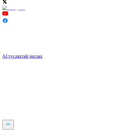
AI туслахтай чатлах