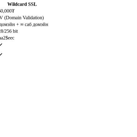
Wildcard SSL
60,000₮
V (Domain Validation)
 домэйн + ∞ саб домэйн
8/256 bit
ha2$eec