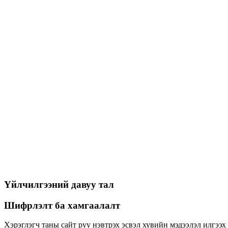
1 домэйн нэр
∞ саб домэйн (Холболт)
Sha2$eec
128 / 256 bit
Сервер лицензтэй
Буцаалт 30 хоног
Эрэлттэй
Web Application Firewall
₮
400,000
сар/НӨАТ-гүй
Захиалах
1 домэйн нэр (Холболт)
Үйлчилгээний давуу тал
Шифрлэлт ба хамгаалалт
Хэрэглэгч таны сайт руу нэвтрэх эсвэл хувийн мэдээлэл илгээ