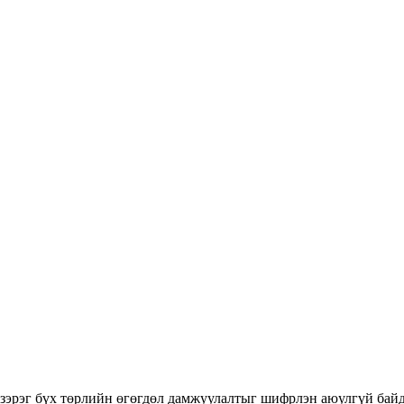
х зэрэг бүх төрлийн өгөгдөл дамжуулалтыг шифрлэн аюулгүй бай