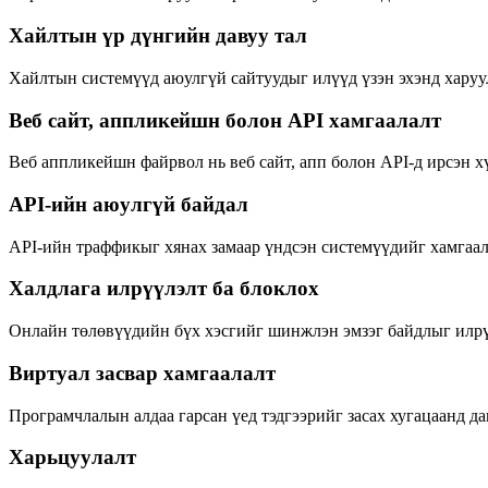
Хайлтын үр дүнгийн давуу тал
Хайлтын системүүд аюулгүй сайтуудыг илүүд үзэн эхэнд харуу
Веб сайт, аппликейшн болон API хамгаалалт
Веб аппликейшн файрвол нь веб сайт, апп болон API-д ирсэн х
API-ийн аюулгүй байдал
API-ийн траффикыг хянах замаар үндсэн системүүдийг хамгаалж
Халдлага илрүүлэлт ба блоклох
Онлайн төлөвүүдийн бүх хэсгийг шинжлэн эмзэг байдлыг илрү
Виртуал засвар хамгаалалт
Програмчлалын алдаа гарсан үед тэдгээрийг засах хугацаанд да
Харьцуулалт