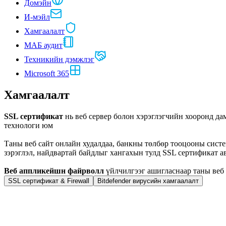
Домэйн
И-мэйл
Хамгаалалт
МАБ аудит
Техникийн дэмжлэг
Microsoft 365
Хамгаалалт
SSL сертификат
нь веб сервер болон хэрэглэгчийн хооронд д
технологи юм
Таны веб сайт онлайн худалдаа, банкны төлбөр тооцооны сист
зэрэглэл, найдвартай байдлыг хангахын тулд SSL сертификат а
Веб аппликейшн файрволл
үйлчилгээг ашигласнаар таны веб 
SSL сертификат & Firewall
Bitdefender вирусийн хамгаалалт
Positive SSL