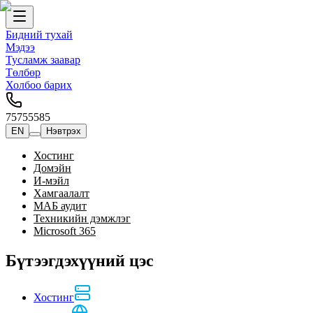
Бидний тухай
Мэдээ
Тусламж заавар
Төлбөр
Холбоо барих
75755585
EN
Нэвтрэх
Хостинг
Домэйн
И-мэйл
Хамгаалалт
МАБ аудит
Техникийн дэмжлэг
Microsoft 365
Бүтээгдэхүүний цэс
Хостинг