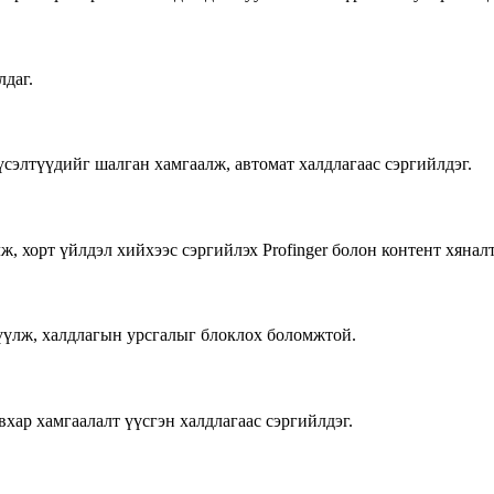
лдаг.
үсэлтүүдийг шалган хамгаалж, автомат халдлагаас сэргийлдэг.
, хорт үйлдэл хийхээс сэргийлэх Profinger болон контент хяна
үлж, халдлагын урсгалыг блоклох боломжтой.
вхар хамгаалалт үүсгэн халдлагаас сэргийлдэг.