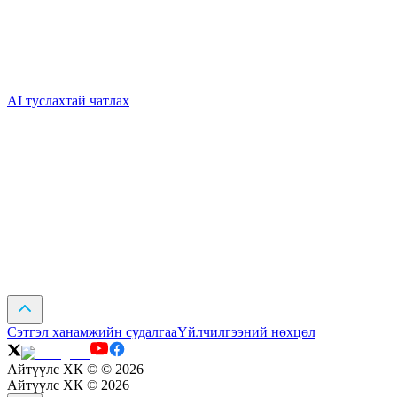
AI туслахтай чатлах
Сэтгэл ханамжийн судалгаа
Үйлчилгээний нөхцөл
Айтүүлс ХК ©
©
2026
Айтүүлс ХК ©
2026