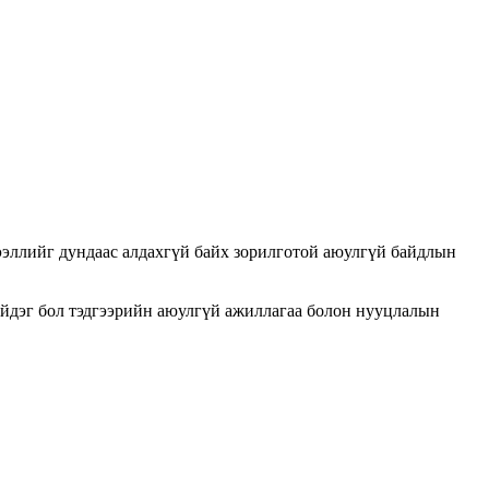
ээллийг дундаас алдахгүй байх зорилготой аюулгүй байдлын
ийдэг бол тэдгээрийн аюулгүй ажиллагаа болон нууцлалын