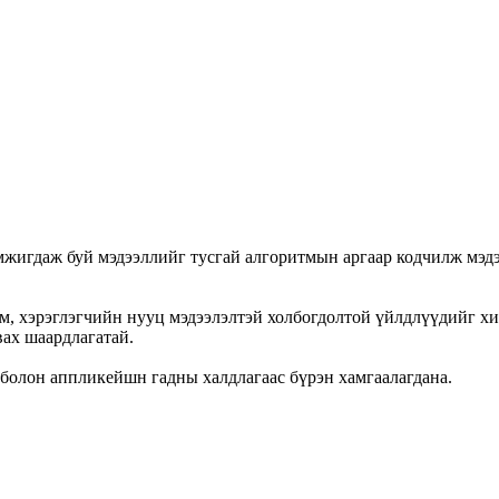
амжигдаж буй мэдээллийг тусгай алгоритмын аргаар кодчилж мэд
ем, хэрэглэгчийн нууц мэдээлэлтэй холбогдолтой үйлдлүүдийг х
вах шаардлагатай.
болон аппликейшн гадны халдлагаас бүрэн хамгаалагдана.