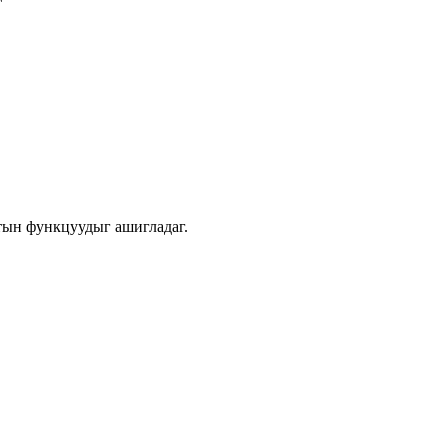
лтын функцуудыг ашигладаг.