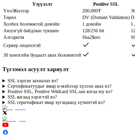
Үзүүлэлт
Positive SSL
Үнэ/Жилээр
200,000₮
3
Төрөл
DV (Domain Validation)
D
Холбох боломжтой домэйн
1 домэйн
1
Аюулгүй байдлын түвшин
128/256 bit
12
Алгоритм
Sha2$eec
S
Сервер лицензтэй
30 хоногийн буцаалт авах боломжтой
Түгээмэл асуулт хариулт
SSL хэрхэн захиалах вэ?
Сертификатуудыг ямар и-мэйлээр хүлээн авах вэ?
Positive SSL, Positive Wildcard SSL-ын ялгаа юу вэ?
SSL яагаад хэрэгтэй вэ?
SSL серитификат ямар хугацаанд хүчинтэй вэ?