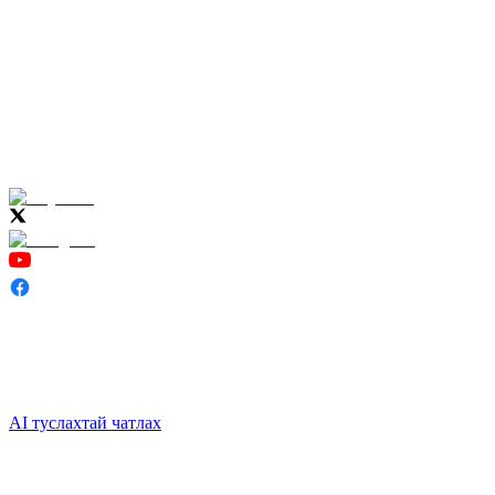
AI туслахтай чатлах