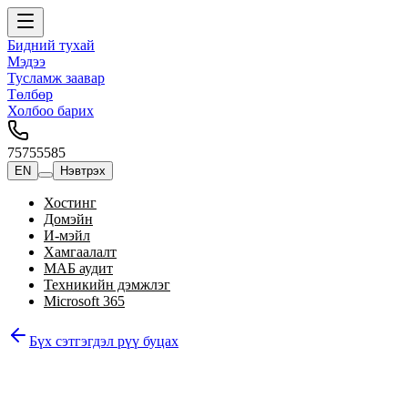
Бидний тухай
Мэдээ
Тусламж заавар
Төлбөр
Холбоо барих
75755585
EN
Нэвтрэх
Хостинг
Домэйн
И-мэйл
Хамгаалалт
МАБ аудит
Техникийн дэмжлэг
Microsoft 365
Бүх сэтгэгдэл рүү буцах