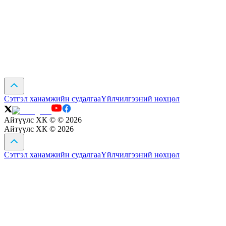
Сэтгэл ханамжийн судалгаа
Үйлчилгээний нөхцөл
Айтүүлс ХК ©
©
2026
Айтүүлс ХК ©
2026
Сэтгэл ханамжийн судалгаа
Үйлчилгээний нөхцөл