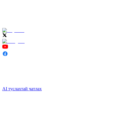
AI туслахтай чатлах