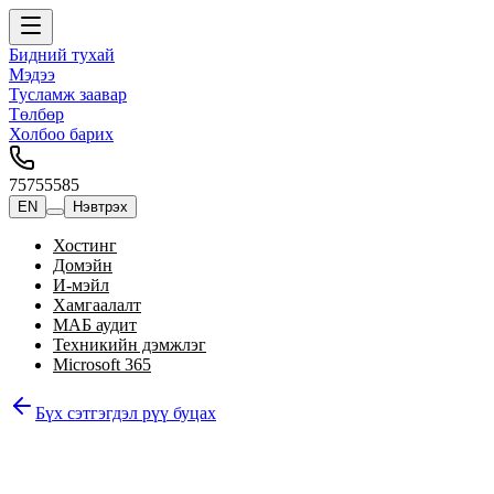
Бидний тухай
Мэдээ
Тусламж заавар
Төлбөр
Холбоо барих
75755585
EN
Нэвтрэх
Хостинг
Домэйн
И-мэйл
Хамгаалалт
МАБ аудит
Техникийн дэмжлэг
Microsoft 365
Бүх сэтгэгдэл рүү буцах