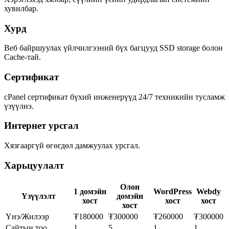
хувилбар.
Хурд
Веб байршуулах үйлчилгээний бүх багцууд SSD storage болон
Cache-тай.
Сертификат
cPanel сертификат бүхий инженерүүд 24/7 техникийн тусламж
үзүүлнэ.
Интернет урсгал
Хязгааргүй өгөгдөл дамжуулах урсгал.
Харьцуулалт
Олон
1 домэйн
WordPress
Webdy
Үзүүлэлт
домэйн
хост
хост
хост
хост
Үнэ/Жилээр
₮180000
₮300000
₮260000
₮300000
Сайтын тоо
1
5
1
1