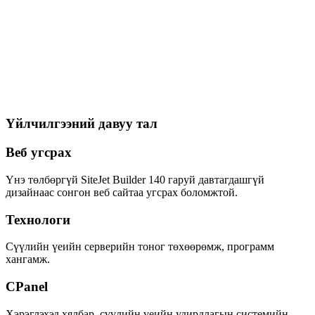
Responsive
70+ Template
Drag & Drop
24/7 тусламж
Буцаалт 30 хоног
Турших
Үйлчилгээний давуу тал
Веб угсрах
Үнэ төлбөргүй SiteJet Builder 140 гаруй давтагдашгүй
дизайнаас сонгон веб сайтаа угсрах боломжтой.
Технологи
Сүүлийн үеийн серверийн тоног төхөөрөмж, программ
хангамж.
CPanel
Хэрэглэхэд хялбар, сүүлийн үеийн удирдлагын системийн