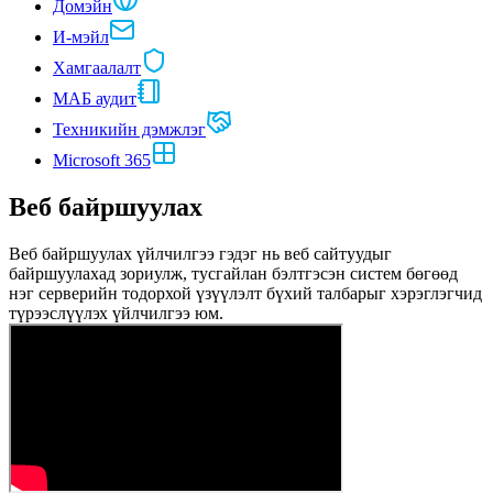
Домэйн
И-мэйл
Хамгаалалт
МАБ аудит
Техникийн дэмжлэг
Microsoft 365
Веб байршуулах
Веб байршуулах үйлчилгээ гэдэг нь веб сайтуудыг
байршуулахад зориулж, тусгайлан бэлтгэсэн систем бөгөөд
нэг серверийн тодорхой үзүүлэлт бүхий талбарыг хэрэглэгчид
түрээслүүлэх үйлчилгээ юм.