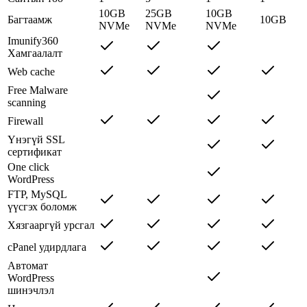
10GB
25GB
10GB
Багтаамж
10GB
NVMe
NVMe
NVMe
Imunify360
Хамгаалалт
Web cache
Free Malware
scanning
Firewall
Үнэгүй SSL
сертификат
One click
WordPress
FTP, MySQL
үүсгэх боломж
Хязгааргүй урсгал
cPanel удирдлага
Автомат
WordPress
шинэчлэл