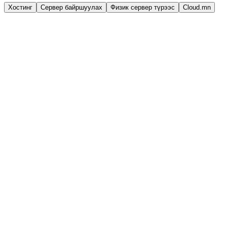
Хостинг
Сервер байршуулах
Физик сервер түрээс
Cloud.mn
Эрэлттэй
1 домэйн хост
₮
180,000
жил/НӨАТ-гүй
Захиалах
1 вебсайт байршуулах боломжтой
10GB NVMe багтаамж
Web cache
Imunify360 Хамгаалалт
Хязгааргүй өгөгдлийн сан
Хязгааргүй сабдомэйн
Хязгааргүй урсгал
cPanel удирдлага
Нөөцлөлт 30 хоног