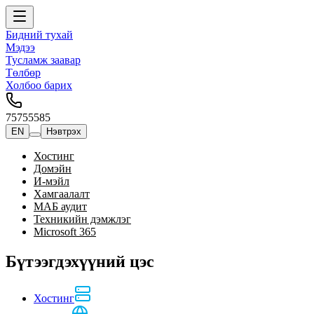
Бидний тухай
Мэдээ
Тусламж заавар
Төлбөр
Холбоо барих
75755585
EN
Нэвтрэх
Хостинг
Домэйн
И-мэйл
Хамгаалалт
МАБ аудит
Техникийн дэмжлэг
Microsoft 365
Бүтээгдэхүүний цэс
Хостинг