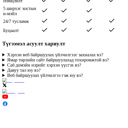
Нөөцлөлт
5 ширхэг хостын
и-мэйл
24/7 тусламж
Буцаалт
Түгээмэл асуулт хариулт
Хэрхэн веб байршуулах үйлчилгээг захиалах вэ?
Ямар төрлийн сайт байршуулахад тохиромжтой вэ?
Саб домэйн нэрийг хэрхэн үүсгэх вэ?
Давуу тал юу вэ?
Веб байршуулах үйлчилгээ гэж юу вэ?